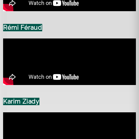
Rémi Féraud
Karim Ziady