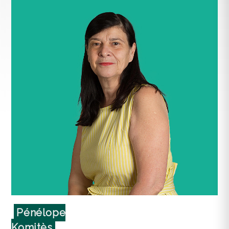
Pénélope
Komitès