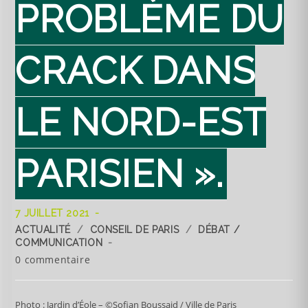
PROBLÈME DU
CRACK DANS
LE NORD-EST
PARISIEN ».
7 JUILLET 2021
ACTUALITÉ
/
CONSEIL DE PARIS
/
DÉBAT /
COMMUNICATION
0 commentaire
Photo : Jardin d’Éole – ©Sofian Boussaid / Ville de Paris