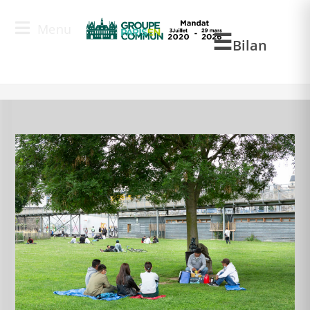
Menu
Blog
Bilan
>
AM
>
Juil
>
7
>
Actualité
>
Débat sur « les solutions pour remédi