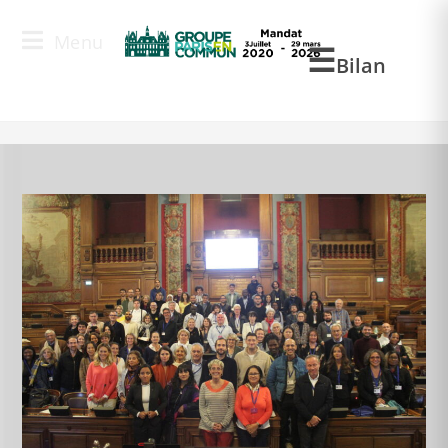
Menu
Blog
Bilan
>
AM
>
Mar
>
21
>
Actualité
>
Assemblée citoyenne : une troisièm