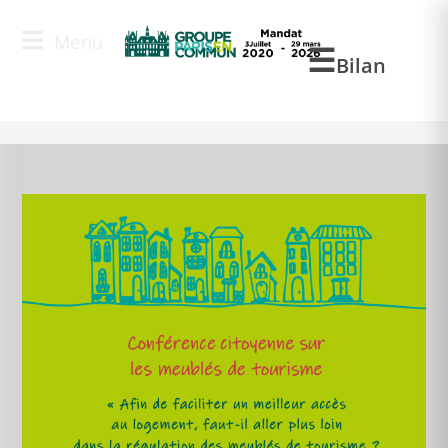
Menu
Blog
Bilan
>
AM
>
Avr
>
13
>
Conseil de Paris
>
Avis de la conférence citoye