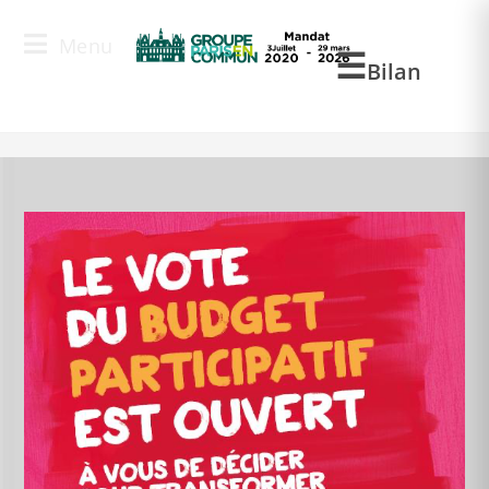
Menu
Blog
Bilan
>
PM
>
Sep
>
20
>
Actualité
>
Budget participatif 2023 J-6 avant la